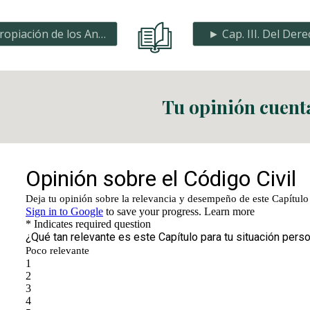
◄ Capítulo II. Apropiación de los Animales
► Cap. III. Del Der
Tu opinión cuent