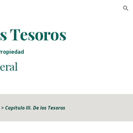
ion
os Tesoros
 Propiedad
eral
d
> 
Capítulo III. De los Tesoros