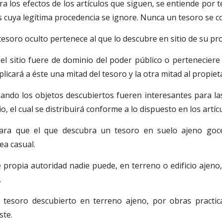
ra los efectos de los artículos que siguen, se entiende por t
s cuya legítima procedencia se ignore. Nunca un tesoro se c
 tesoro oculto pertenece al que lo descubre en sitio de su pr
 el sitio fuere de dominio del poder público o pertenecier
licará a éste una mitad del tesoro y la otra mitad al propietar
ando los objetos descubiertos fueren interesantes para las 
o, el cual se distribuirá conforme a lo dispuesto en los artíc
ara que el que descubra un tesoro en suelo ajeno goce
ea casual.
 propia autoridad nadie puede, en terreno o edificio ajeno
.
l tesoro descubierto en terreno ajeno, por obras practi
ste.