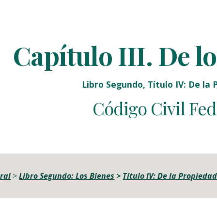
ip to main content
Skip to navigat
Capítulo III. De l
Libro Segundo, Título IV: De la
Código Civil Fed
eral
 > 
Libro Segundo: Los Bienes
> 
Título IV: De la Propieda