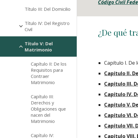
C
ódigo Civil Fed
Título III: Del Domicilio
Título IV: Del Registro
Civil
¿De qué tra
Título V: Del
Matrimonio
Capítulo I. De
Capítulo II: De los
Requisitos para
Capítulo II. 
Contraer
Matrimonio
Capítulo III.
Capítulo IV. 
Capítulo III:
Derechos y
Capítulo V. D
Obligaciones que
nacen del
Capítulo VI. 
Matrimonio
Capítulo VII.
Capítulo IV:
Capítulo VIII