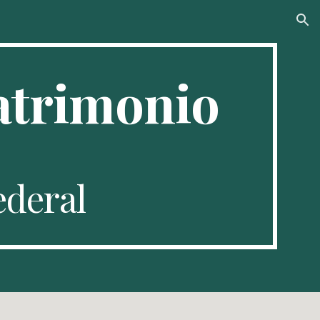
ion
Matrimonio
ederal